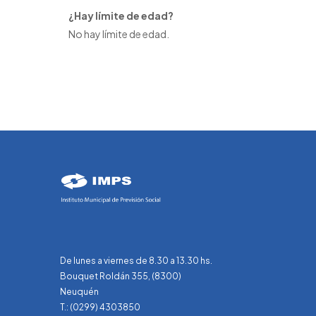
¿Hay límite de edad?
No hay límite de edad.
De lunes a viernes de 8.30 a 13.30 hs.
Bouquet Roldán 355, (8300)
Neuquén
T.: (0299) 4303850